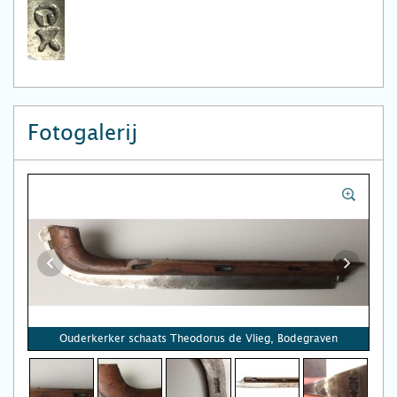
Fotogalerij
Ouderkerker schaats Theodorus de Vlieg, Bodegraven