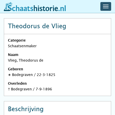
navig
schaatshistorie.nl
men
Theodorus de Vlieg
Categorie
Schaatsenmaker
Naam
Vlieg, Theodorus de
Geboren
∗
Bodegraven
/
22-3-1825
Overleden
†
Bodegraven
/
7-9-1896
Beschrijving