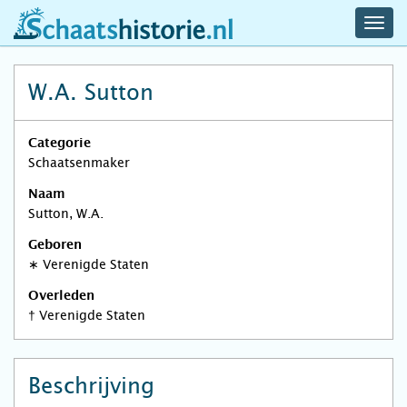
navig
schaatshistorie.nl
men
W.A. Sutton
Categorie
Schaatsenmaker
Naam
Sutton, W.A.
Geboren
∗
Verenigde Staten
Overleden
†
Verenigde Staten
Beschrijving