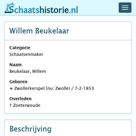
navig
schaatshistorie.nl
men
Willem Beukelaar
Categorie
Schaatsenmaker
Naam
Beukelaar, Willem
Geboren
∗
Zwollerkerspel (nu: Zwolle)
/
7-2-1853
Overleden
†
Zoeterwoude
Beschrijving