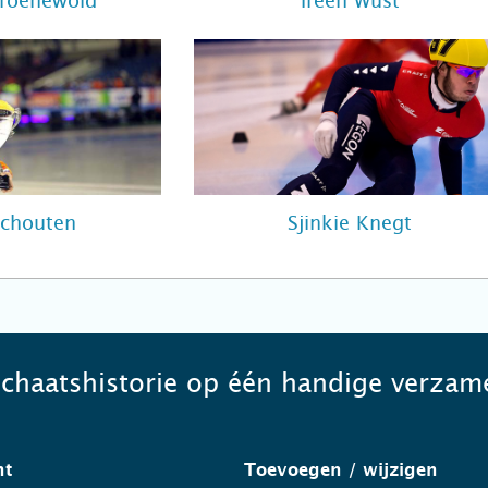
Groenewold
Ireen Wüst
Schouten
Sjinkie Knegt
schaatshistorie op één handige verzame
ht
Toevoegen
/ wijzigen