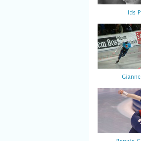
Ids 
Giann