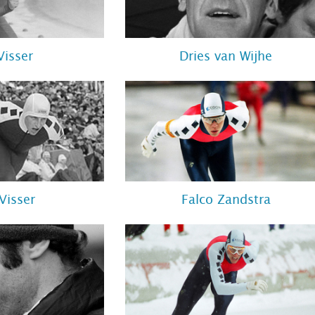
Visser
Dries van Wijhe
Visser
Falco Zandstra