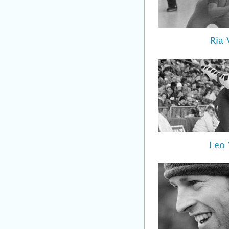
Ria 
Leo 