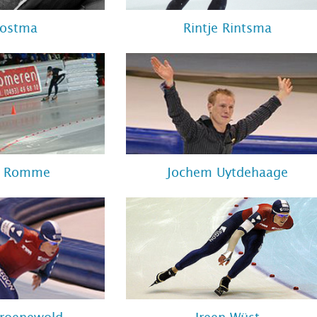
Postma
Rintje Rintsma
e Romme
Jochem Uytdehaage