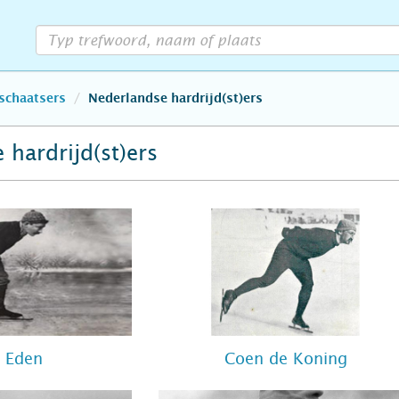
schaatsers
Nederlandse hardrijd(st)ers
 hardrijd(st)ers
p Eden
Coen de Koning