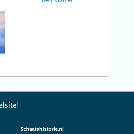
Sven Kramer
lsite!
Schaatshistorie.nl