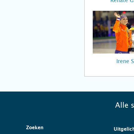
Renate 
Irene 
Alle 
Zoeken
Uitgelic