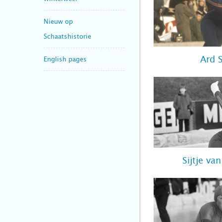
Nieuw op
Schaatshistorie
Ard 
English pages
Sijtje va