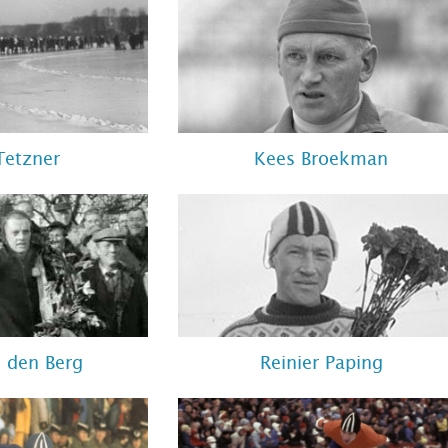
Tetzner
Kees Broekman
n den Berg
Reinier Paping