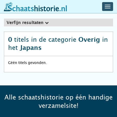
navig
schaatshistorie.nl
men
Verfijn resultaten
titels in de categorie
in
0
Overig
het
Japans
Géén titels gevonden.
Alle schaatshistorie op één handige
verzamelsite!