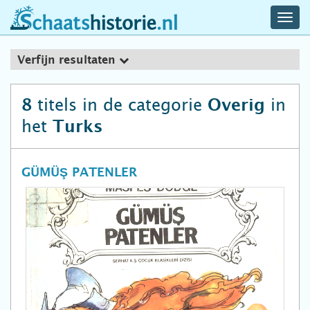
navig
schaatshistorie.nl
men
Verfijn resultaten
titels in de categorie
in
8
Overig
het
Turks
GÜMÜŞ PATENLER