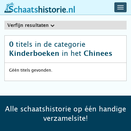
navig
schaatshistorie.nl
men
Verfijn resultaten
titels in de categorie
0
in het
Kinderboeken
Chinees
Géén titels gevonden.
Alle schaatshistorie op één handige
verzamelsite!