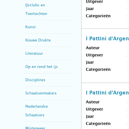
Uitgever
IJsclubs en
Jaar
Toertochten
Categorieën
Kunst
I Pattini d'Arge
Kouwe Drukte
Auteur
Literatuur
Uitgever
Jaar
Op en rond het ijs
Categorieën
Disciplines
I Pattini d'Arge
Schaatsenmakers
Auteur
Nederlandse
Uitgever
Schaatsers
Jaar
Categorieën
Winterweer