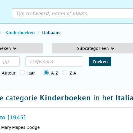
Kinderboeken
Italiaans
oeken
Subcategorieën
Zoeken
Auteur
Jaar
A-Z
Z-A
de categorie
in het
Kinderboeken
Itali
nto [1945]
Mary Mapes Dodge