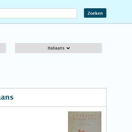
Zoeken
Italiaans
aans