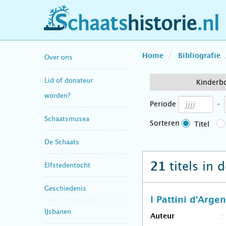
schaatshistorie.nl
Home
Bibliografie
Over ons
Lid of donateur
Kinderb
worden?
Periode
-
Schaatsmusea
Sorteren
Titel
De Schaats
titels in 
21
Elfstedentocht
Geschiedenis
I Pattini d'Arge
IJsbanen
Auteur