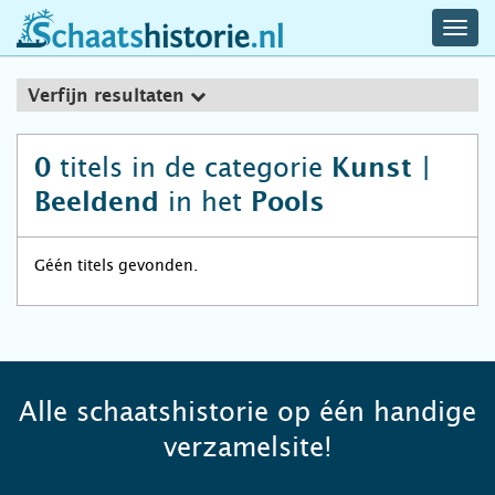
navig
schaatshistorie.nl
men
Verfijn resultaten
titels in de categorie
0
Kunst |
in het
Beeldend
Pools
Géén titels gevonden.
Alle schaatshistorie op één handige
verzamelsite!