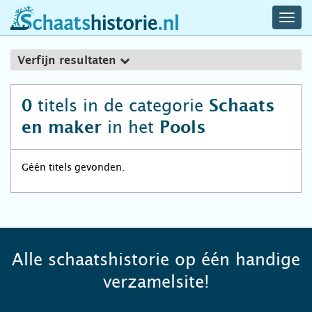
navig
schaatshistorie.nl
men
Verfijn resultaten
titels in de categorie
0
Schaats
in het
en maker
Pools
Géén titels gevonden.
Alle schaatshistorie op één handige
verzamelsite!