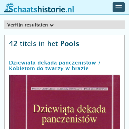
navig
schaatshistorie.nl
men
Verfijn resultaten
titels in het
42
Pools
Dziewiata dekada panczenistow /
Kobietom do twarzy w brazie