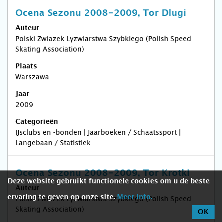
Ocena Sezonu 2008-2009, Tor Dlugi
Auteur
Polski Zwiazek Lyzwiarstwa Szybkiego (Polish Speed
Skating Association)
Plaats
Warszawa
Jaar
2009
Categorieën
IJsclubs en -bonden | Jaarboeken / Schaatssport |
Langebaan / Statistiek
Ocena Sezonu 2008-2009, Tor Krotki
Deze website gebruikt functionele cookies om u de beste
Auteur
ervaring te geven op onze site.
Meer info.
Polski Zwiazek Lyzwiarstwa Szybkiego (Polish Speed
Skating Association)
OK