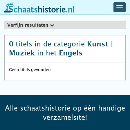
navig
schaatshistorie.nl
men
Verfijn resultaten
titels in de categorie
0
Kunst |
in het
Muziek
Engels
Géén titels gevonden.
Alle schaatshistorie op één handige
verzamelsite!