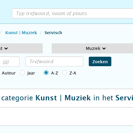
Kunst | Muziek
Servisch
st
Muziek
Zoeken
Auteur
Jaar
A-Z
Z-A
e categorie
in het
Kunst | Muziek
Serv