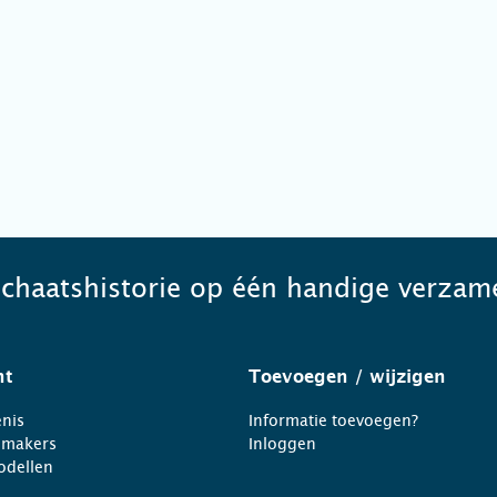
schaatshistorie op één handige verzame
ht
Toevoegen
/ wijzigen
nis
Informatie toevoegen?
nmakers
Inloggen
odellen