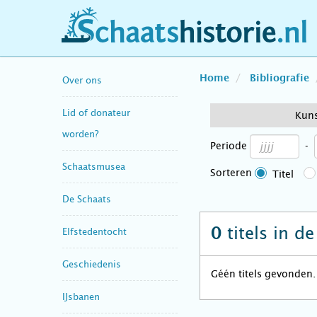
schaatshistorie.nl
Home
Bibliografie
Over ons
Lid of donateur
Kun
worden?
Periode
-
Schaatsmusea
Sorteren
Titel
De Schaats
titels in d
0
Elfstedentocht
Geschiedenis
Géén titels gevonden.
IJsbanen