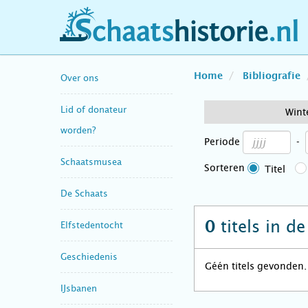
schaatshistorie.nl
Home
Bibliografie
Over ons
Lid of donateur
Wint
worden?
Periode
-
Schaatsmusea
Sorteren
Titel
De Schaats
titels in d
0
Elfstedentocht
Geschiedenis
Géén titels gevonden.
IJsbanen