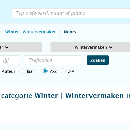
Winter | Wintervermaken
Noors
er
Wintervermaken
Zoeken
Auteur
Jaar
A-Z
Z-A
e categorie
i
Winter | Wintervermaken