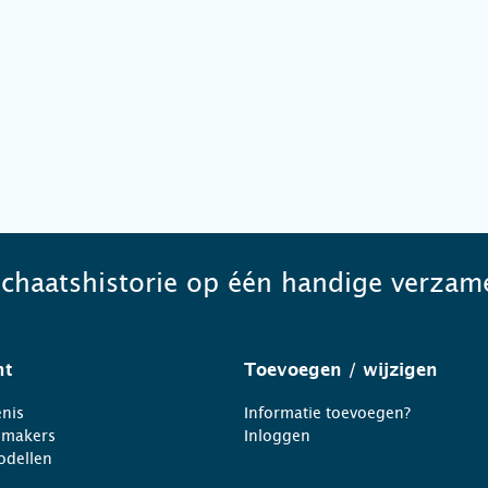
schaatshistorie op één handige verzame
ht
Toevoegen
/ wijzigen
nis
Informatie toevoegen?
nmakers
Inloggen
odellen