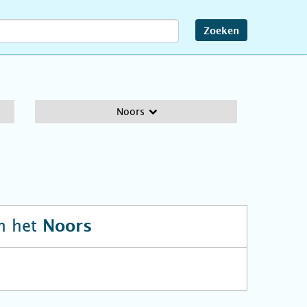
Zoeken
Noors
n het
Noors