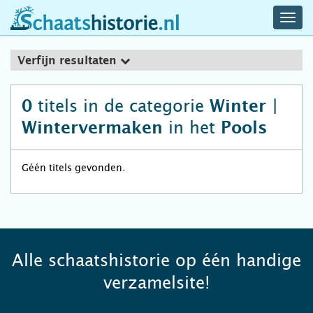
navig
schaatshistorie.nl
men
Verfijn resultaten
titels in de categorie
0
Winter |
in het
Wintervermaken
Pools
Géén titels gevonden.
Alle schaatshistorie op één handige
verzamelsite!