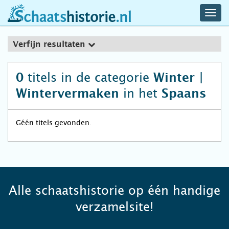
navig
schaatshistorie.nl
men
Verfijn resultaten
titels in de categorie
0
Winter |
in het
Wintervermaken
Spaans
Géén titels gevonden.
Alle schaatshistorie op één handige
verzamelsite!