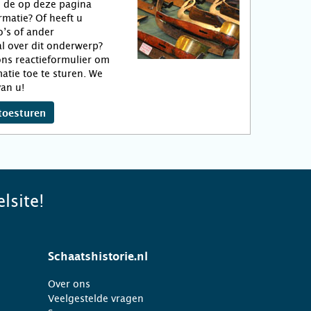
n de op deze pagina
matie? Of heeft u
o’s of ander
l over dit onderwerp?
ns reactieformulier om
atie toe te sturen. We
an u!
toesturen
lsite!
Schaatshistorie.nl
Over ons
Veelgestelde vragen