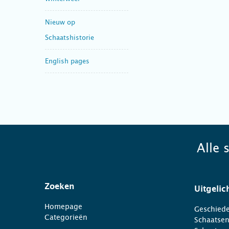
Nieuw op
Schaatshistorie
English pages
Alle 
Zoeken
Uitgelic
Homepage
Geschiede
Categorieën
Schaatse