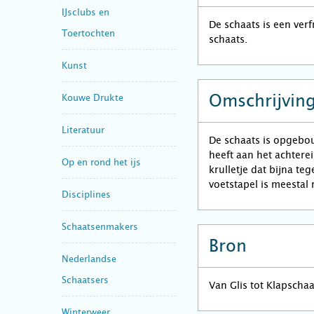
IJsclubs en
De schaats is een ver
Toertochten
schaats.
Kunst
Omschrijvin
Kouwe Drukte
Literatuur
De schaats is opgebo
heeft aan het achtere
Op en rond het ijs
krulletje dat bijna te
voetstapel is meestal 
Disciplines
Schaatsenmakers
Bron
Nederlandse
Schaatsers
Van Glis tot Klapscha
Winterweer