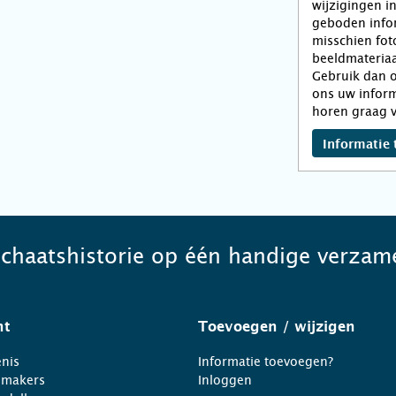
wijzigingen i
geboden infor
misschien fot
beeldmateriaa
Gebruik dan o
ons uw inform
horen graag v
Informatie 
schaatshistorie op één handige verzame
ht
Toevoegen
/ wijzigen
nis
Informatie toevoegen?
nmakers
Inloggen