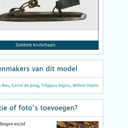
Dubbele krulschaats
enmakers van dit model
s Bos
Gerrit de Jong
Filippus Stijnis
Willem Stijnis
ie of foto’s toevoegen?
llingen en/of