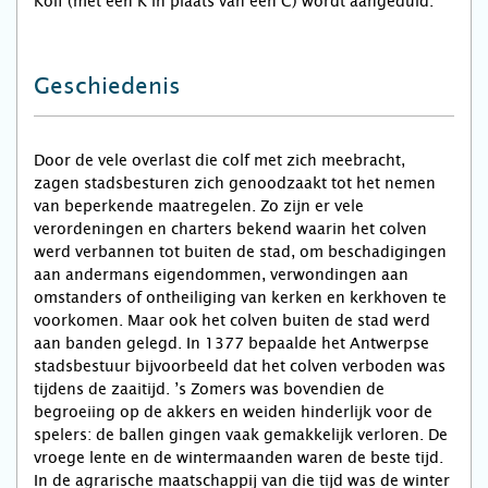
Kolf (met een K in plaats van een C) wordt aangeduid.
Geschiedenis
Door de vele overlast die colf met zich meebracht,
zagen stadsbesturen zich genoodzaakt tot het nemen
van beperkende maatregelen. Zo zijn er vele
verordeningen en charters bekend waarin het colven
werd verbannen tot buiten de stad, om beschadigingen
aan andermans eigendommen, verwondingen aan
omstanders of ontheiliging van kerken en kerkhoven te
voorkomen. Maar ook het colven buiten de stad werd
aan banden gelegd. In 1377 bepaalde het Antwerpse
stadsbestuur bijvoorbeeld dat het colven verboden was
tijdens de zaaitijd. ’s Zomers was bovendien de
begroeiing op de akkers en weiden hinderlijk voor de
spelers: de ballen gingen vaak gemakkelijk verloren. De
vroege lente en de wintermaanden waren de beste tijd.
In de agrarische maatschappij van die tijd was de winter