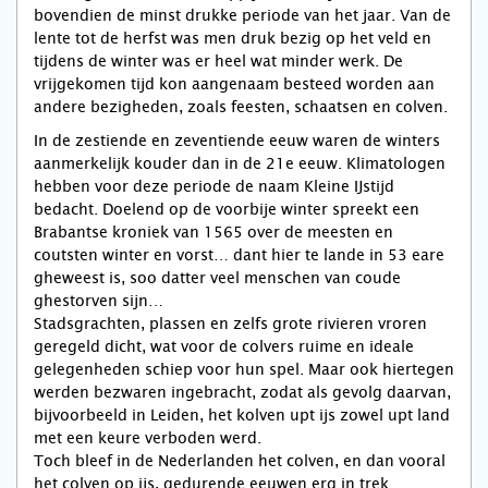
bovendien de minst drukke periode van het jaar. Van de
lente tot de herfst was men druk bezig op het veld en
tijdens de winter was er heel wat minder werk. De
vrijgekomen tijd kon aangenaam besteed worden aan
andere bezigheden, zoals feesten, schaatsen en colven.
In de zestiende en zeventiende eeuw waren de winters
aanmerkelijk kouder dan in de 21e eeuw. Klimatologen
hebben voor deze periode de naam Kleine IJstijd
bedacht. Doelend op de voorbije winter spreekt een
Brabantse kroniek van 1565 over de meesten en
coutsten winter en vorst… dant hier te lande in 53 eare
gheweest is, soo datter veel menschen van coude
ghestorven sijn…
Stadsgrachten, plassen en zelfs grote rivieren vroren
geregeld dicht, wat voor de colvers ruime en ideale
gelegenheden schiep voor hun spel. Maar ook hiertegen
werden bezwaren ingebracht, zodat als gevolg daarvan,
bijvoorbeeld in Leiden, het kolven upt ijs zowel upt land
met een keure verboden werd.
Toch bleef in de Nederlanden het colven, en dan vooral
het colven op ijs, gedurende eeuwen erg in trek.