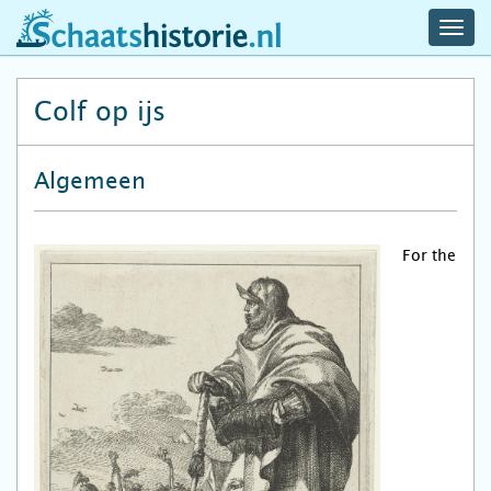
navig
schaatshistorie.nl
men
Colf op ijs
Algemeen
For the