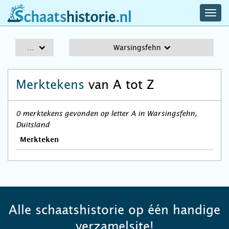
navig
schaatshistorie.nl
men
A-Z
Warsingsfehn
Merktekens
van A tot Z
0 merktekens gevonden op letter A in Warsingsfehn,
Duitsland
Merkteken
Alle schaatshistorie op één handige
verzamelsite!