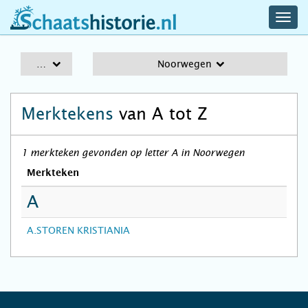
navig
schaatshistorie.nl
men
A-Z
Noorwegen
Merktekens
van A tot Z
1 merkteken gevonden op letter A in Noorwegen
Merkteken
A
A.STOREN KRISTIANIA