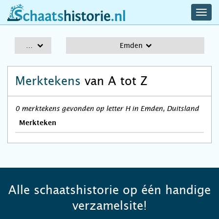
navig
schaatshistorie.nl
men
A-Z
Emden
Merktekens
van A tot Z
0 merktekens gevonden op letter H in Emden, Duitsland
Merkteken
Alle schaatshistorie op één handige
verzamelsite!