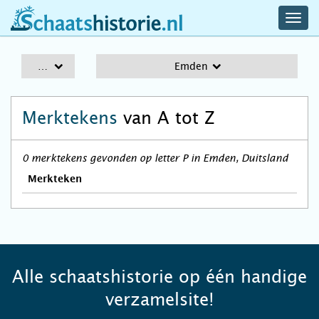
navig
schaatshistorie.nl
men
A-Z
Emden
Merktekens
van A tot Z
0 merktekens gevonden op letter P in Emden, Duitsland
Merkteken
Alle schaatshistorie op één handige
verzamelsite!