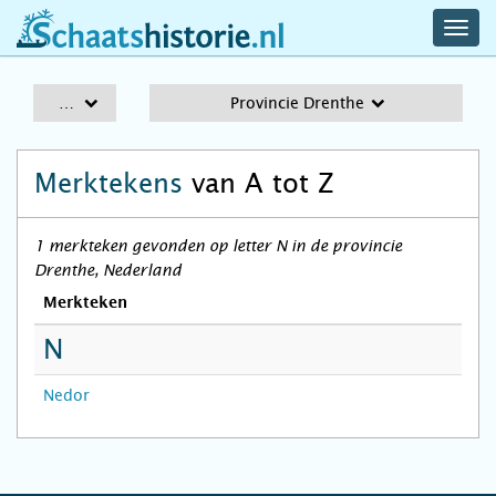
navig
schaatshistorie.nl
men
A-Z
Provincie Drenthe
Merktekens
van A tot Z
1 merkteken gevonden op letter N in de provincie
Drenthe, Nederland
Merkteken
N
Nedor