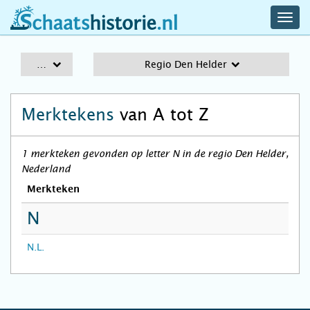
navig
schaatshistorie.nl
men
A-Z
Regio Den Helder
Merktekens
van A tot Z
1 merkteken gevonden op letter N in de regio Den Helder,
Nederland
Merkteken
N
N.L.