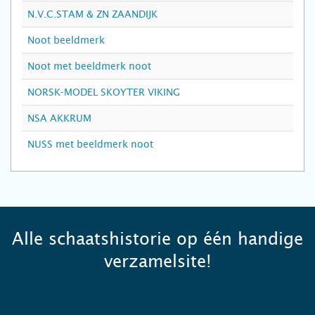
N.V.C.STAM & ZN ZAANDIJK
Noot beeldmerk
Noot met beeldmerk noot
NORSK-MODEL SKOYTER VIKING
NSA AKKRUM
NUSS met beeldmerk noot
Alle schaatshistorie op één handige
verzamelsite!