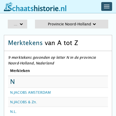
navig
schaatshistorie.nl
men
A-Z
Provincie Noord-Holland
Merktekens
van A tot Z
9 merktekens gevonden op letter N in de provincie
Noord-Holland, Nederland
Merkteken
N
N.JACOBS AMSTERDAM
N.JACOBS & Zn.
N.L.