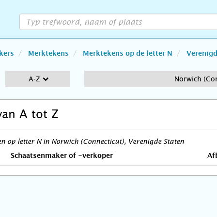
kers
Merktekens
Merktekens op de letter N
Verenigd
A-Z
Norwich (Con
van A tot Z
 op letter N in Norwich (Connecticut), Verenigde Staten
Schaatsenmaker of -verkoper
Af