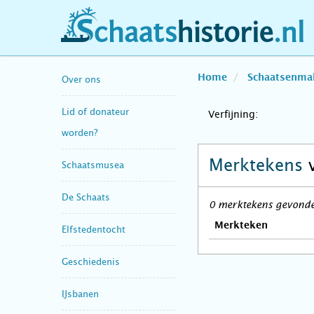
schaatshistorie.nl
Home
Schaatsenma
Over ons
Lid of donateur
Verfijning:
worden?
Merktekens
Schaatsmusea
De Schaats
0 merktekens gevonden
Merkteken
Elfstedentocht
Geschiedenis
IJsbanen