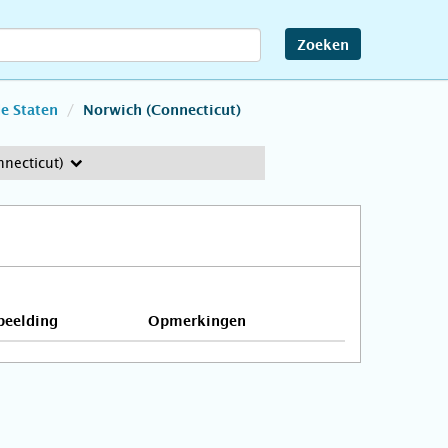
Zoeken
e Staten
Norwich (Connecticut)
necticut)
beelding
Opmerkingen