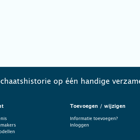
schaatshistorie op één handige verzame
ht
Toevoegen
/ wijzigen
nis
Informatie toevoegen?
nmakers
Inloggen
odellen