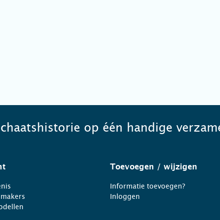
schaatshistorie op één handige verzame
ht
Toevoegen
/ wijzigen
nis
Informatie toevoegen?
nmakers
Inloggen
odellen