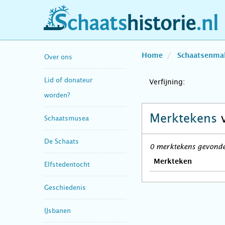
schaatshistorie.nl
Home
Schaatsenma
Over ons
Lid of donateur
Verfijning:
worden?
Merktekens
Schaatsmusea
De Schaats
0 merktekens gevonden
Merkteken
Elfstedentocht
Geschiedenis
IJsbanen