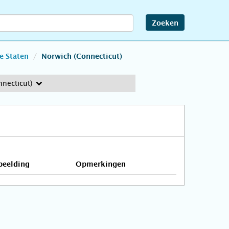
Zoeken
e Staten
Norwich (Connecticut)
necticut)
beelding
Opmerkingen