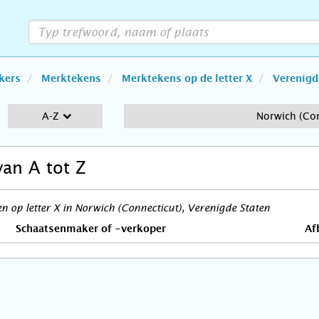
kers
Merktekens
Merktekens op de letter X
Verenigd
A-Z
Norwich (Con
van A tot Z
 op letter X in Norwich (Connecticut), Verenigde Staten
Schaatsenmaker of -verkoper
Af