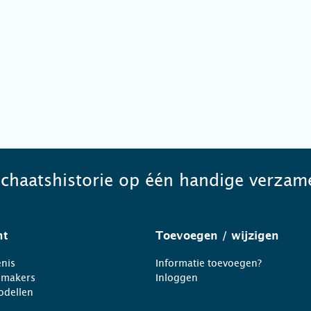
schaatshistorie op één handige verzame
ht
Toevoegen
/ wijzigen
nis
Informatie toevoegen?
nmakers
Inloggen
odellen