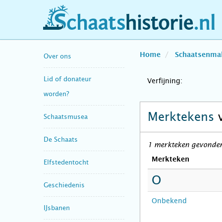
schaatshistorie.nl
Home
Schaatsenma
Over ons
Lid of donateur
Verfijning:
worden?
Merktekens
Schaatsmusea
De Schaats
1 merkteken gevonden 
Merkteken
Elfstedentocht
O
Geschiedenis
Onbekend
IJsbanen