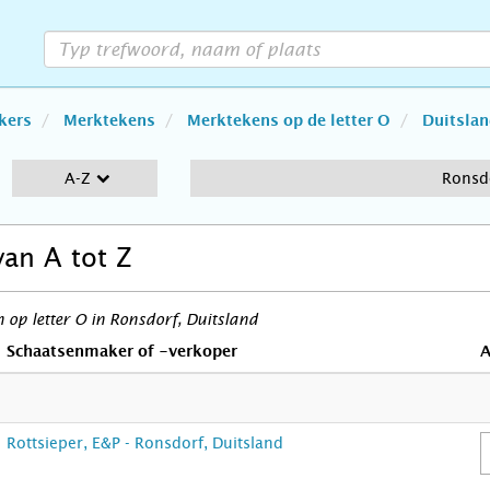
kers
Merktekens
Merktekens op de letter O
Duitsla
A-Z
Ronsd
van A tot Z
op letter O in Ronsdorf, Duitsland
Schaatsenmaker of -verkoper
A
Rottsieper, E&P - Ronsdorf, Duitsland