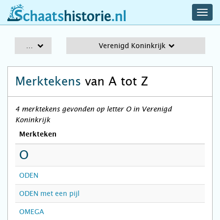
navig
schaatshistorie.nl
men
A-Z
Verenigd Koninkrijk
Merktekens
van A tot Z
4 merktekens gevonden op letter O in Verenigd
Koninkrijk
Merkteken
O
ODEN
ODEN met een pijl
OMEGA