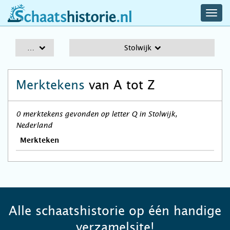
navig
schaatshistorie.nl
men
A-Z
Stolwijk
Merktekens
van A tot Z
0 merktekens gevonden op letter Q in Stolwijk,
Nederland
Merkteken
Alle schaatshistorie op één handige
verzamelsite!