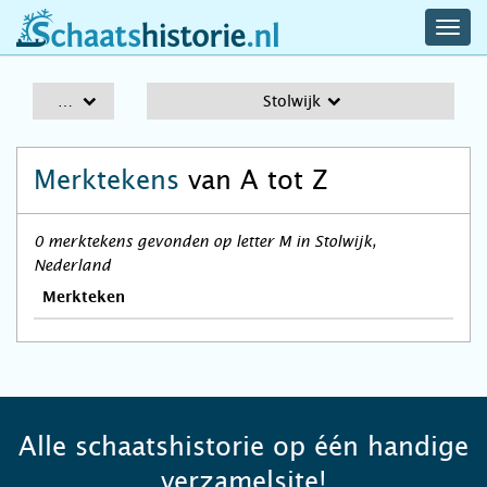
navig
schaatshistorie.nl
men
A-Z
Stolwijk
Merktekens
van A tot Z
0 merktekens gevonden op letter M in Stolwijk,
Nederland
Merkteken
Alle schaatshistorie op één handige
verzamelsite!