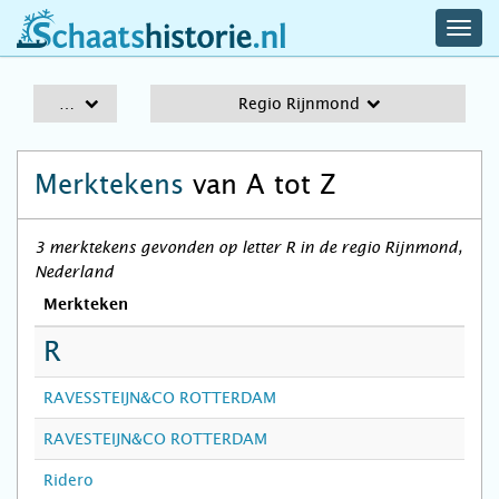
navig
schaatshistorie.nl
men
A-Z
Regio Rijnmond
Merktekens
van A tot Z
3 merktekens gevonden op letter R in de regio Rijnmond,
Nederland
Merkteken
R
RAVESSTEIJN&CO ROTTERDAM
RAVESTEIJN&CO ROTTERDAM
Ridero