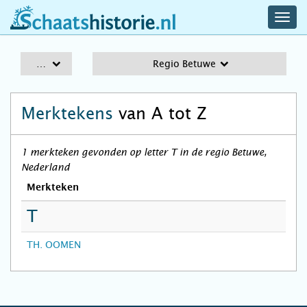
navig
schaatshistorie.nl
men
A-Z
Regio Betuwe
Merktekens
van A tot Z
1 merkteken gevonden op letter T in de regio Betuwe,
Nederland
Merkteken
T
TH. OOMEN