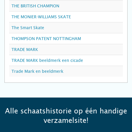
THE BRITISH CHAMPION
THE MONIER-WILLIAMS SKATE
The Smart Skate
THOMPSON PATENT NOTTINGHAM
TRADE MARK
TRADE MARK beeldmerk een cicade
Trade Mark en beeldmerk
Alle schaatshistorie op één handige
verzamelsite!