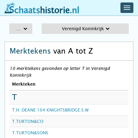
navig
schaatshistorie.nl
men
A-Z
Verenigd Koninkrijk
Merktekens
van A tot Z
10 merktekens gevonden op letter T in Verenigd
Koninkrijk
Merkteken
T
T.H. DEANE 104 KNIGHTSBRIDGE.S.W
T.TURTON&CO
T.TURTON&SONS