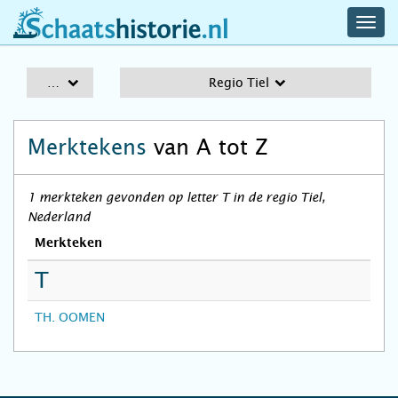
navig
schaatshistorie.nl
men
A-Z
Regio Tiel
Merktekens
van A tot Z
1 merkteken gevonden op letter T in de regio Tiel,
Nederland
Merkteken
T
TH. OOMEN