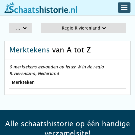
navig
schaatshistorie.nl
men
A-Z
Regio Rivierenland
Merktekens
van A tot Z
0 merktekens gevonden op letter W in de regio
Rivierenland, Nederland
Merkteken
Alle schaatshistorie op één handige
verzamelsite!