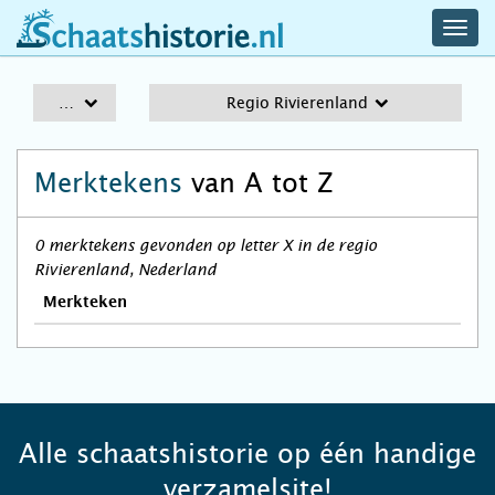
navig
schaatshistorie.nl
men
A-Z
Regio Rivierenland
Merktekens
van A tot Z
0 merktekens gevonden op letter X in de regio
Rivierenland, Nederland
Merkteken
Alle schaatshistorie op één handige
verzamelsite!