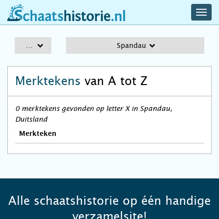
navig
schaatshistorie.nl
men
A-Z
Spandau
Merktekens
van A tot Z
0 merktekens gevonden op letter X in Spandau,
Duitsland
Merkteken
Alle schaatshistorie op één handige
verzamelsite!