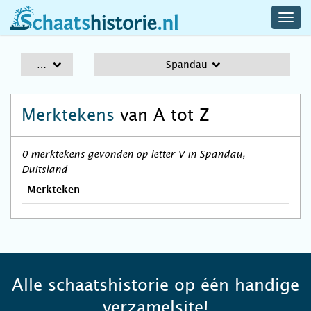
navig
schaatshistorie.nl
men
A-Z
Spandau
Merktekens
van A tot Z
0 merktekens gevonden op letter V in Spandau,
Duitsland
Merkteken
Alle schaatshistorie op één handige
verzamelsite!