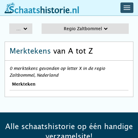
navig
schaatshistorie.nl
men
A-Z
Regio Zaltbommel
Merktekens
van A tot Z
0 merktekens gevonden op letter X in de regio
Zaltbommel, Nederland
Merkteken
Alle schaatshistorie op één handige
verzamelsite!