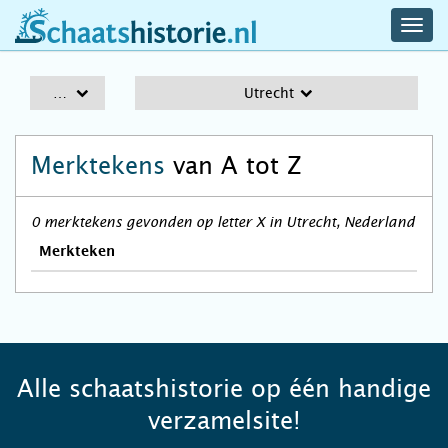
navig
schaatshistorie.nl
men
A-Z
Utrecht
Merktekens
van A tot Z
0 merktekens gevonden op letter X in Utrecht, Nederland
Merkteken
Alle schaatshistorie op één handige
verzamelsite!