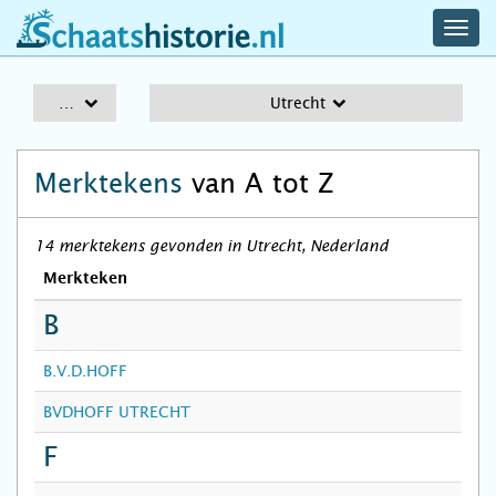
navig
schaatshistorie.nl
men
A-Z
Utrecht
Merktekens
van A tot Z
14 merktekens gevonden in Utrecht, Nederland
Merkteken
B
B.V.D.HOFF
BVDHOFF UTRECHT
F