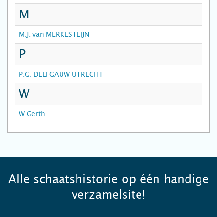
M
M.J. van MERKESTEIJN
P
P.G. DELFGAUW UTRECHT
W
W.Gerth
Alle schaatshistorie op één handige
verzamelsite!