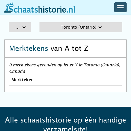
navig
schaatshistorie.nl
men
A-Z
Toronto (Ontario)
Merktekens
van A tot Z
0 merktekens gevonden op letter Y in Toronto (Ontario),
Canada
Merkteken
Alle schaatshistorie op één handige
verzamelsite!