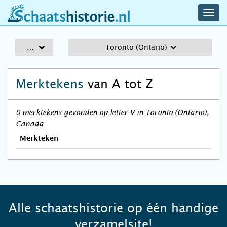
navig
schaatshistorie.nl
men
A-Z
Toronto (Ontario)
Merktekens
van A tot Z
0 merktekens gevonden op letter V in Toronto (Ontario),
Canada
Merkteken
Alle schaatshistorie op één handige
verzamelsite!