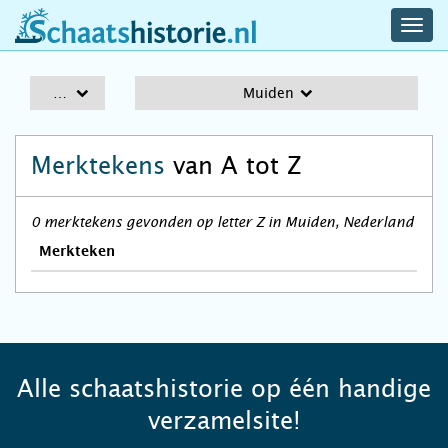
navig
schaatshistorie.nl
men
A-Z
Muiden
Merktekens
van A tot Z
0 merktekens gevonden op letter Z in Muiden, Nederland
Merkteken
Alle schaatshistorie op één handige
verzamelsite!