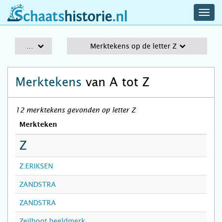
navig
schaatshistorie.nl
men
A-Z
Merktekens op de letter Z
Merktekens
van A tot Z
12 merktekens gevonden op letter Z
Merkteken
Z
Z.ERIKSEN
ZANDSTRA
ZANDSTRA
Zeilboot beeldmerk