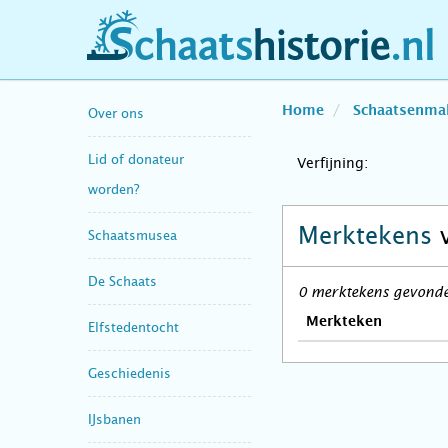
schaatshistorie.nl
Home
Schaatsenma
Over ons
Lid of donateur
Verfijning:
worden?
Merktekens
Schaatsmusea
De Schaats
0 merktekens gevonden
Merkteken
Elfstedentocht
Geschiedenis
IJsbanen