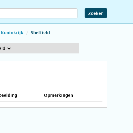
Zoeken
 Koninkrijk
Sheffield
eld
beelding
Opmerkingen