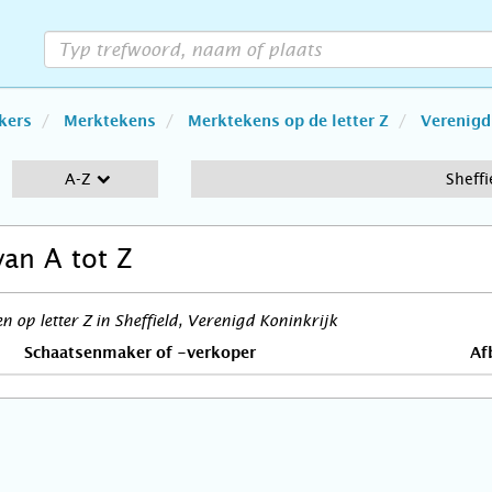
kers
Merktekens
Merktekens op de letter Z
Verenigd
A-Z
Sheffi
van A tot Z
 op letter Z in Sheffield, Verenigd Koninkrijk
Schaatsenmaker of -verkoper
Af