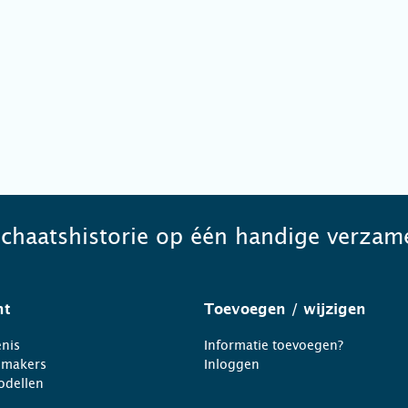
schaatshistorie op één handige verzame
ht
Toevoegen
/ wijzigen
nis
Informatie toevoegen?
nmakers
Inloggen
odellen