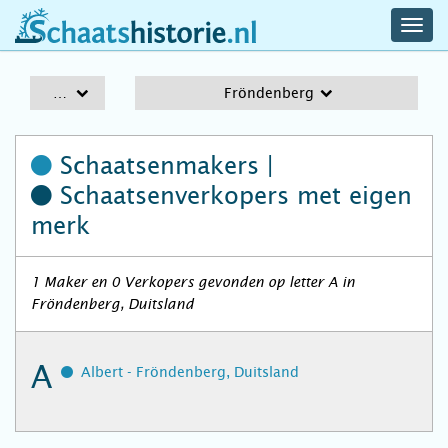
navig
schaatshistorie.nl
men
A-Z
Fröndenberg
Schaatsenmakers |
Schaatsenverkopers
met eigen
merk
1 Maker en 0 Verkopers gevonden op letter A in
Fröndenberg, Duitsland
A
Albert - Fröndenberg, Duitsland