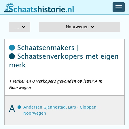
navig
schaatshistorie.nl
men
A-Z
Noorwegen
Schaatsenmakers |
Schaatsenverkopers
met eigen
merk
1 Maker en 0 Verkopers gevonden op letter A in
Noorwegen
A
Andersen Gjennestad, Lars - Gloppen,
Noorwegen