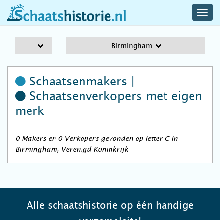
navig
schaatshistorie.nl
men
A-Z
Birmingham
Schaatsenmakers |
Schaatsenverkopers
met eigen
merk
0 Makers en 0 Verkopers gevonden op letter C in
Birmingham, Verenigd Koninkrijk
Alle schaatshistorie op één handige